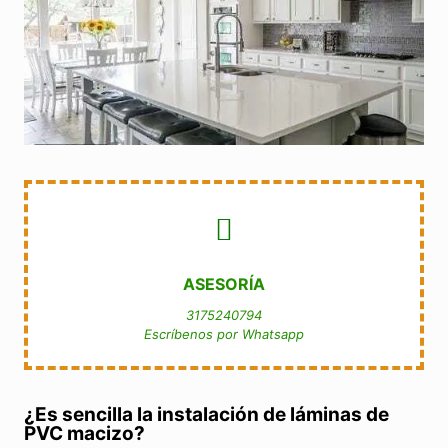
ASESOR DIRECTO LÁMINAS PVC ESPUMADO
3175240794
Y te brindamos asesoría técnica
ASESORÍA
ASESORÍA
PROGRAMA UNA VISITA
3175240794
3175240794
Escríbenos por Whatsapp
Escríbenos por Whatsapp
¿Es sencilla la instalación de láminas de
PVC macizo?