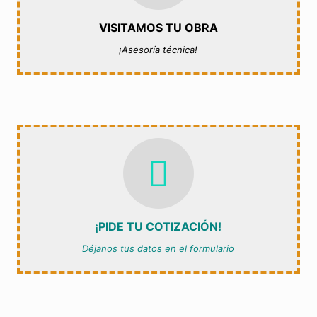
Por favor diligencie el formato ó escríbenos en el chat
Con atención personalizada
VISITAMOS TU OBRA
CONTÁCTANOS
¡Asesoría técnica!
COTIZACIÓN INTEGRAL
Al mejor costo beneficio
CONTÁCTANOS
¡PIDE TU COTIZACIÓN!
Déjanos tus datos en el formulario