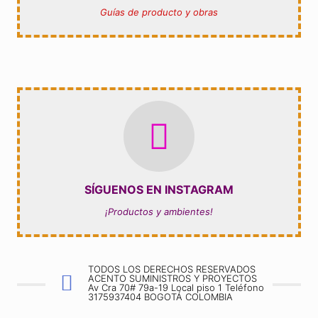
SÍGUE NUESTRO CANAL
Guías de producto y obras
INSTAGRAM ACENTO SUMINISTROS
Proyectos y diseños reales
SÍGUENOS EN INSTAGRAM
SIGUE NUESTRO INSTAGRAM
¡Productos y ambientes!
TODOS LOS DERECHOS RESERVADOS
ACENTO SUMINISTROS Y PROYECTOS
Av Cra 70# 79a-19 Local piso 1 Teléfono
3175937404 BOGOTÁ COLOMBIA