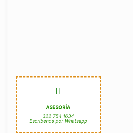
Pis
Hau
RESOLVEMOS TUS DUDAS
Y te brindamos asesoría técnica
ASESORÍA
PROGRAMA UNA VISITA
322 754 1634
Escríbenos por Whatsapp