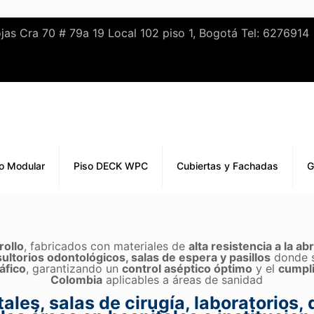
Cra 70 # 79a 19 Local 102 piso 1, Bogotá Tel: 6276914
o Modular
Piso DECK WPC
Cubiertas y Fachadas
G
rollo
, fabricados con materiales de
alta resistencia a la a
sultorios odontológicos, salas de espera y pasillos
donde s
áfico
, garantizando un
control aséptico óptimo
y el
cumpli
Colombia
aplicables a áreas de sanidad
tales, salas de cirugía, laboratorios