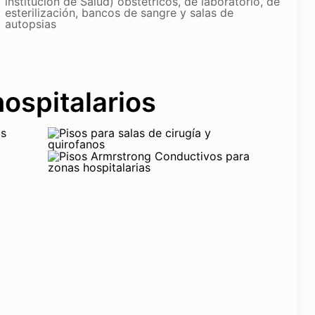
institución de Salud) obstétricos, de laboratorio, de
esterilización, bancos de sangre y salas de
autopsias
hospitalarios
 en rollo vinilicos para
a de salud Contáctenos:
fijo 6276914 Bogotá.