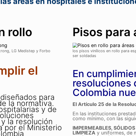
las áreas en hospitales e institucio
n rollo
Pisos para 
mstrong, LG Medistep y Forbo
los pisos vinílicos en rollo para 
ser soldadas
plir el
En cumplimien
resoluciones 
Colombia nues
e diseñados para
e la normativa.
El Artículo 25 de la Resol
spitalarias y de
En las instituciones presta
soluciones
como mínimo, con las sigui
 la resolución
por el Ministerio
IMPERMEABLES, SÓLIDOS 
olombia
LIMPIEZA
y uniformes, de 