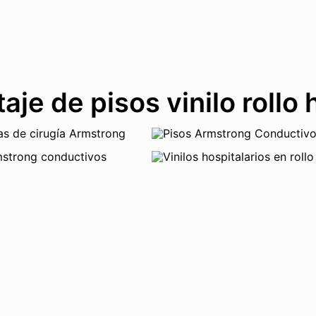
aje de pisos vinilo rollo 
enemos disponibilidad de pisos
onstrucción de infraestructur
3227541634
–
3175937404