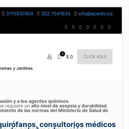
3175937404
322 7541634
info@acento.co
0
$ 0
CLICK AQUÍ
ramas y Jardines
brasión y a los agentes químicos
.
e requiere un
alto nivel de asepsia y durabilidad
.
miento de las normas del Ministerio de Salud de
, quirófanos, consultorios médicos